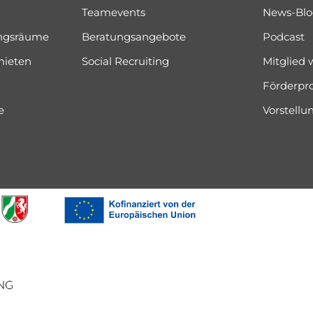
Teamevents
News-Bl
ungsräume
Beratungsangebote
Podcast
mieten
Social Recruiting
Mitglied
Förderpr
e
Vorstell