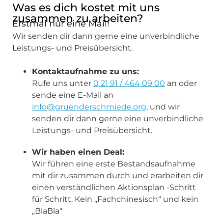
Was es dich kostet mit uns
zusammen zu arbeiten?
Erstmal nur eine Mail!
Wir senden dir dann gerne eine unverbindliche
Leistungs- und Preisübersicht.
Kontaktaufnahme zu uns:
Rufe uns unter
0 21 91 / 464 09 00
an oder
sende eine E-Mail an
info@gruenderschmiede.org
, und wir
senden dir dann gerne eine unverbindliche
Leistungs- und Preisübersicht.
Wir haben einen Deal:
Wir führen eine erste Bestandsaufnahme
mit dir zusammen durch und erarbeiten dir
einen verständlichen Aktionsplan -Schritt
für Schritt. Kein „Fachchinesisch“ und kein
„BlaBla“