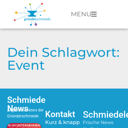
MENU
Dein Schlagwort:
Event
Schmiede
News
Allgemeine News der
Kontakt
Schmiedele
Gründerschmiede
Kurz & knapp
Frische News