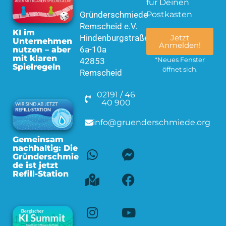
für Deinen
Gründerschmiede
Postkasten
Remscheid e.V.
KI im
Hindenburgstraße
Jetzt
Unternehmen
Anmelden!
6a-10a
nutzen – aber
mit klaren
42853
*Neues Fenster
Spielregeln
öffnet sich.
Remscheid
02191 / 46
40 900
info@gruenderschmiede.org
Gemeinsam
nachhaltig: Die
Gründerschmie
de ist jetzt
Refill-Station