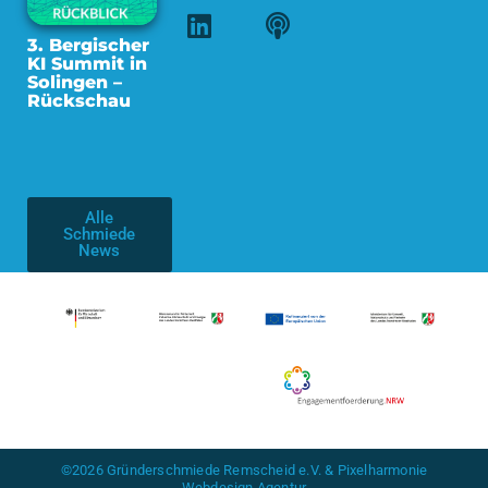
3. Bergischer
KI Summit in
Solingen –
Rückschau
Alle
Schmiede
News
©2026 Gründerschmiede Remscheid e.V. & Pixelharmonie
Webdesign Agentur