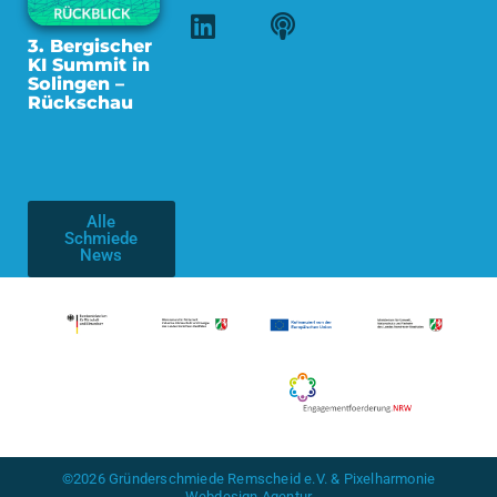
3. Bergischer
KI Summit in
Solingen –
Rückschau
Alle
Schmiede
News
©2026 Gründerschmiede Remscheid e.V. & Pixelharmonie
Webdesign Agentur