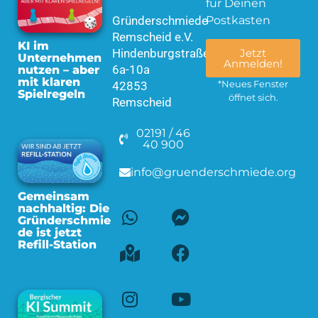
für Deinen
Gründerschmiede
Postkasten
Remscheid e.V.
KI im
Hindenburgstraße
Jetzt
Unternehmen
Anmelden!
6a-10a
nutzen – aber
mit klaren
42853
*Neues Fenster
Spielregeln
öffnet sich.
Remscheid
02191 / 46
40 900
info@gruenderschmiede.org
Gemeinsam
nachhaltig: Die
Gründerschmie
de ist jetzt
Refill-Station