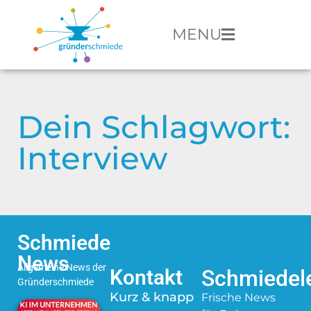
MENU
Dein Schlagwort:
Interview
Schmiede
News
Allgemeine News der
Kontakt
Schmiedele
Gründerschmiede
Kurz & knapp
Frische News