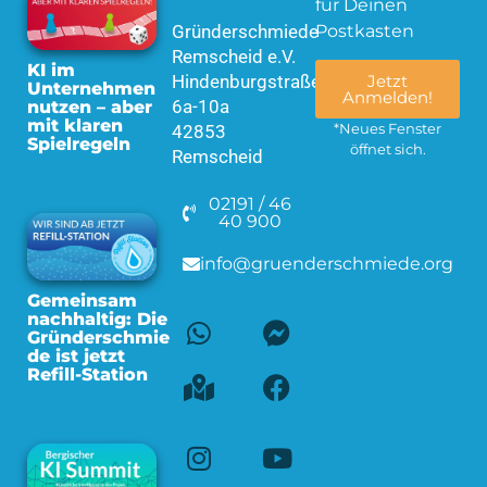
für Deinen
Gründerschmiede
Postkasten
Remscheid e.V.
KI im
Hindenburgstraße
Jetzt
Unternehmen
Anmelden!
6a-10a
nutzen – aber
mit klaren
42853
*Neues Fenster
Spielregeln
öffnet sich.
Remscheid
02191 / 46
40 900
info@gruenderschmiede.org
Gemeinsam
nachhaltig: Die
Gründerschmie
de ist jetzt
Refill-Station