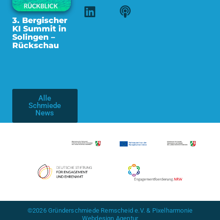
3. Bergischer
KI Summit in
Solingen –
Rückschau
Alle
Schmiede
News
©2026 Gründerschmiede Remscheid e.V. & Pixelharmonie
Webdesign Agentur