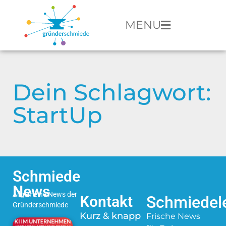
MENU
Dein Schlagwort:
StartUp
Schmiede
News
Allgemeine News der
Kontakt
Schmiedele
Gründerschmiede
Kurz & knapp
Frische News