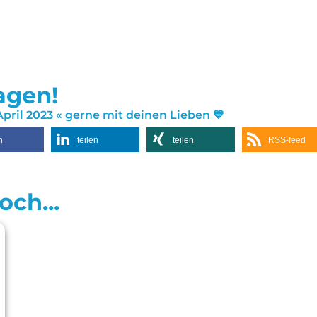
sagen!
pril 2023 « gerne mit deinen Lieben 💙
n
teilen
teilen
RSS-feed
ch...