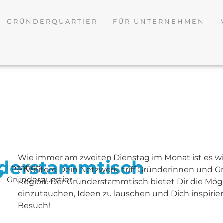
GRÜNDERQUARTIER
FÜR UNTERNEHMEN
Wie immer am zweiten Dienstag im Monat ist es wi
derstammtisch
Location:
Erweitere Dein Netzwerk, triff Gründerinnen und
Gründerquartier
Region. Der Gründerstammtisch bietet Dir die Mög
einzutauchen, Ideen zu lauschen und Dich inspirier
Besuch!