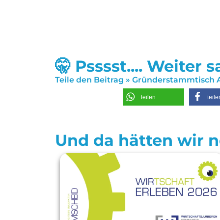
🤫 Psssst.... Weiter 
Teile den Beitrag » Gründerstammtisch A
teilen
teile
Und da hätten wir no