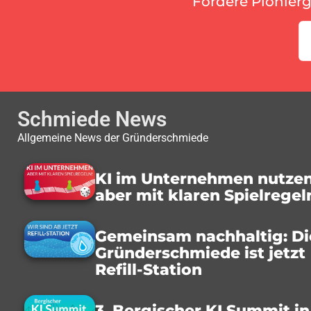
Fördere Pionier
Schmiede News
Allgemeine News der Gründerschmiede
KI im Unternehmen nutzen
aber mit klaren Spielregel
Gemeinsam nachhaltig: Di
Gründerschmiede ist jetzt
Refill-Station
3. Bergischer KI Summit in