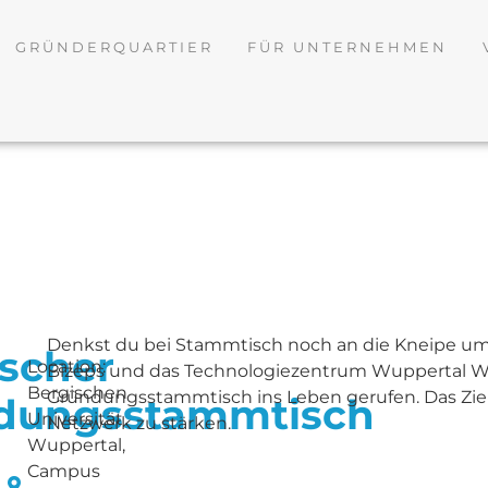
GRÜNDERQUARTIER
FÜR UNTERNEHMEN
Denkst du bei Stammtisch noch an die Kneipe um’s
scher
Location:
Bizeps und das Technologiezentrum Wuppertal W
Bergischen
Gründungsstammtisch ins Leben gerufen. Das Ziel
dungsstammtisch
Universität
Netzwerk zu stärken.
Wuppertal,
Campus