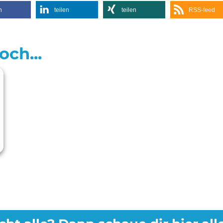
n
teilen
teilen
RSS-feed
ch...