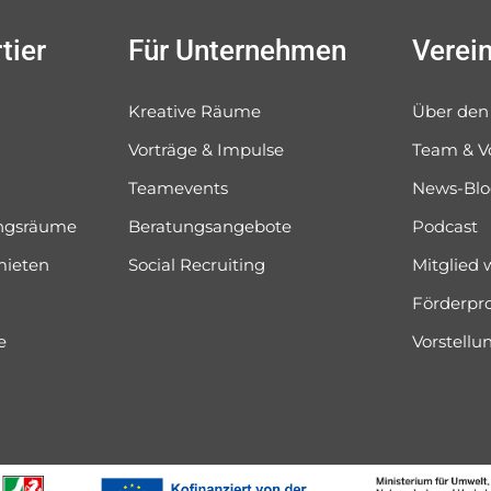
tier
Für Unternehmen
Verei
Kreative Räume
Über den
Vorträge & Impulse
Team & V
Teamevents
News-Bl
ungsräume
Beratungsangebote
Podcast
mieten
Social Recruiting
Mitglied
Förderpr
e
Vorstell