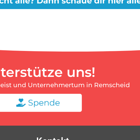
cht alle? Dann schaue dir hier al
terstütze uns!
geist und Unternehmertum in Remscheid