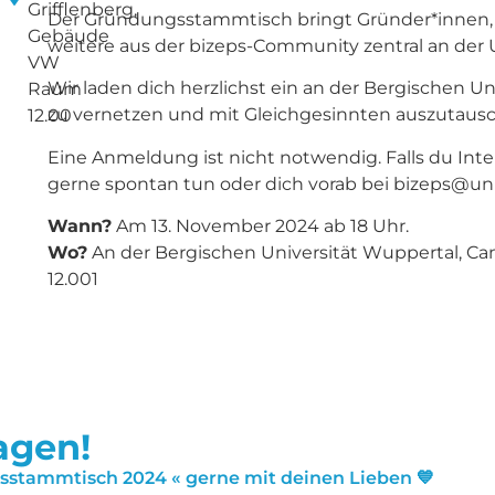
Grifflenberg,
Der Gründungsstammtisch bringt Gründer*innen, 
Gebäude
weitere aus der bizeps-Community zentral an de
VW
Wir laden dich herzlichst ein an der Bergischen Un
Raum
zu vernetzen und mit Gleichgesinnten auszutaus
12.00
Eine Anmeldung ist nicht notwendig. Falls du Inte
gerne spontan tun oder dich vorab bei bizeps@un
Wann?
Am 13. November 2024 ab 18 Uhr.
Wo?
An der Bergischen Universität Wuppertal, 
12.001
sagen!
gsstammtisch 2024 « gerne mit deinen Lieben 💙