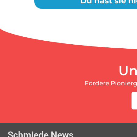
Du hast sie ni
Un
Fördere Pionier
Schmiede News