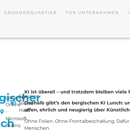
GRÜNDERQUARTIER
FÜR UNTERNEHMEN
KI ist überall – und trotzdem bleiben viele
gischer
Speaker:
Location:
Deshalb gibt’s den bergischen KI Lunch: uns
Nicole
Online
offen, ehrlich und neugierig über Künstlic
Haas
-
Microsoft
nch
Ohne Folien. Ohne Frontalbeschallung. Dafü
Teams
Menschen.