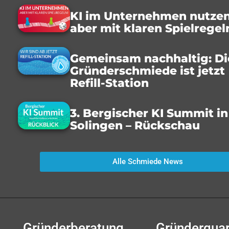
KI im Unternehmen nutzen
aber mit klaren Spielregel
Gemeinsam nachhaltig: Di
Gründerschmiede ist jetzt
Refill-Station
3. Bergischer KI Summit in
Solingen – Rückschau
Alle Schmiede News
Gründerberatung
Gründerquar