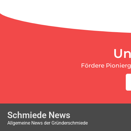
Un
Fördere Pionier
Schmiede News
Allgemeine News der Gründerschmiede