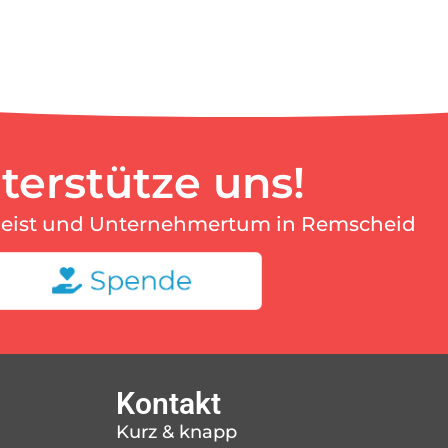
terstütze uns!
geist und Unternehmertum in Remscheid
Kontakt
Kurz & knapp