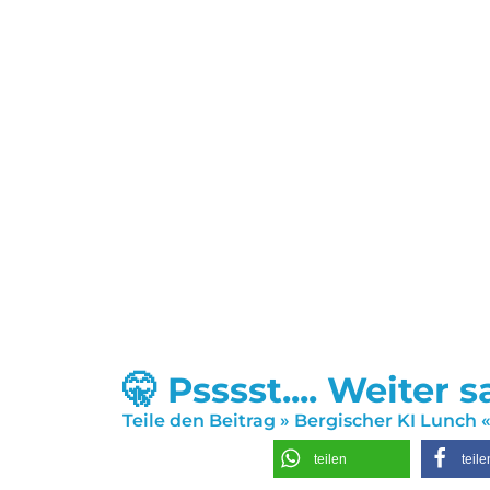
🤫 Psssst.... Weiter 
Teile den Beitrag » Bergischer KI Lunch 
teilen
teile