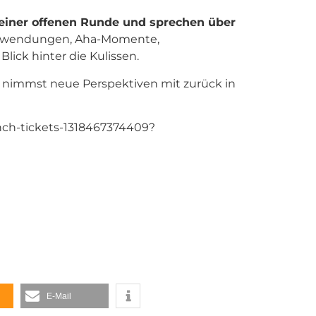
 einer offenen Runde und sprechen über
Anwendungen, Aha-Momente,
lick hinter die Kulissen.
und nimmst neue Perspektiven mit zurück in
unch-tickets-1318467374409?
E-Mail