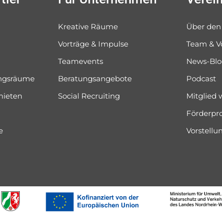
Kreative Räume
Über den
Vorträge & Impulse
Team & V
Teamevents
News-Bl
ungsräume
Beratungsangebote
Podcast
mieten
Social Recruiting
Mitglied
Förderpr
e
Vorstell