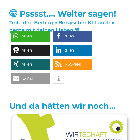
🤫 Psssst.... Weiter sagen!
Teile den Beitrag » Bergischer KI Lunch «
gerne mit deinen Lieben 💙
teilen
teilen
teilen
teilen
teilen
RSS-feed
E-Mail
Und da hätten wir noch...