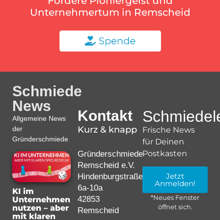
Fördere Pioniergeist und
Unternehmertum in Remscheid
Schmiede
News
Kontakt
Schmiedele
Allgemeine News
Kurz & knapp
der
Frische News
Gründerschmiede
für Deinen
Postkasten
Gründerschmiede
Remscheid e.V.
Jetzt
Hindenburgstraße
Anmelden!
6a-10a
KI im
*Neues Fenster
42853
Unternehmen
nutzen – aber
öffnet sich.
Remscheid
mit klaren