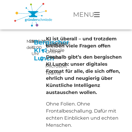
MENU
KI ist überall – und trotzdem
Mittwoch,
25.06.2025
ab
Bergischer
Speaker:
Location:
bleiben viele Fragen offen
den
12:00
KI
Nicole
Online
Uhr
Deshalb gibt’s den bergischen
Lunch
Haas
-
KI Lunch: unser digitales
Microsoft
Format für alle, die sich offen,
Teams
ehrlich und neugierig über
Künstliche Intelligenz
austauschen wollen.
Ohne Folien. Ohne
Frontalbeschallung. Dafür mit
echten Einblicken und echten
Menschen.