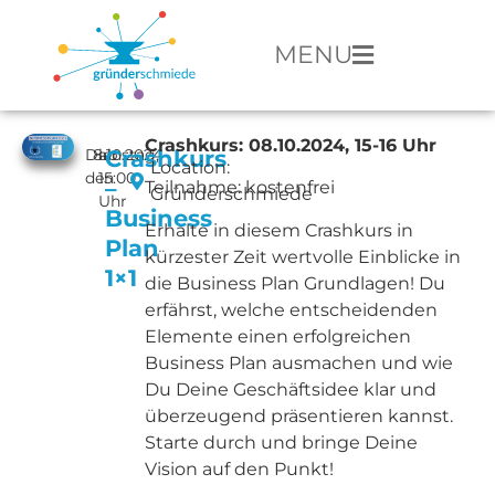
MENU
Crashkurs:
08.10.2024, 15-16 Uhr
Dienstag,
8.10.2024
ab
Crashkurs
Location:
den
15:00
–
Teilnahme: kostenfrei
Gründerschmiede
Uhr
Business
Erhalte in diesem Crashkurs in
Plan
kürzester Zeit wertvolle Einblicke in
1×1
die Business Plan Grundlagen! Du
erfährst, welche entscheidenden
Elemente einen erfolgreichen
Business Plan ausmachen und wie
Du Deine Geschäftsidee klar und
überzeugend präsentieren kannst.
Starte durch und bringe Deine
Vision auf den Punkt!