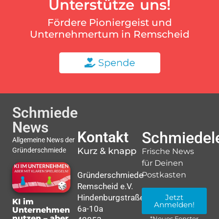
Unterstütze uns!
Fördere Pioniergeist und
Unternehmertum in Remscheid
Schmiede
News
Kontakt
Schmiedele
Allgemeine News der
Kurz & knapp
Gründerschmiede
Frische News
für Deinen
Gründerschmiede
Postkasten
Remscheid e.V.
Hindenburgstraße
Jetzt
KI im
Anmelden!
6a-10a
Unternehmen
nutzen – aber
*Neues Fenster