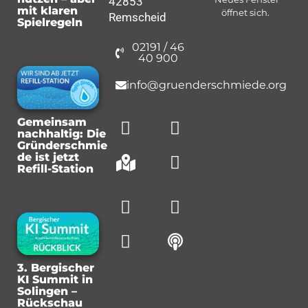
42853
mit klaren
öffnet sich.
Remscheid
Spielregeln
02191 / 46
40 900
info@gruenderschmiede.org
Gemeinsam
nachhaltig: Die
Gründerschmie
de ist jetzt
Refill-Station
3. Bergischer
KI Summit in
Solingen –
Rückschau