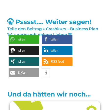
🤫 Psssst.... Weiter sagen!
Teile den Beitrag » Crashkurs – Business Plan
1×1 « gerne mit deinen Lieben 💙
teilen
teilen
teilen
teilen
teilen
RSS-feed
E-Mail
Und da hätten wir noch...