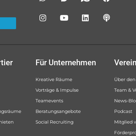
tier
Für Unternehmen
Verei
Kreative Räume
Über den
Vorträge & Impulse
Team & V
Teamevents
News-Bl
ungsräume
Beratungsangebote
Podcast
mieten
Social Recruiting
Mitglied
Förderpr