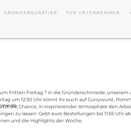
GRÜNDERQUARTIER
FÜR UNTERNEHMEN
m Fritten Freitag ? in die Gründerschmiede, unserem
eitag um 12:30 Uhr könnt ihr euch auf Currywurst, P
hmiede
utzt die Chance, in inspirierender Atmosphäre den Arbe
ingen zu lassen. Gebt eure Bestellungen bis 11:55 Uhr 
onen und die Highlights der Woche.