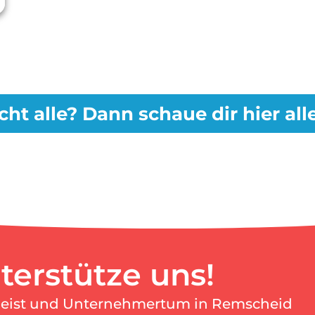
cht alle? Dann schaue dir hier al
terstütze uns!
geist und Unternehmertum in Remscheid