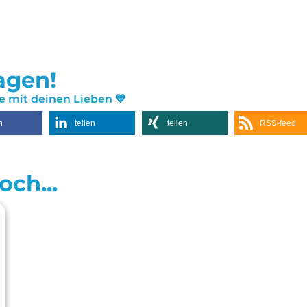
sagen!
ne mit deinen Lieben 💙
n
teilen
teilen
RSS-feed
ch...