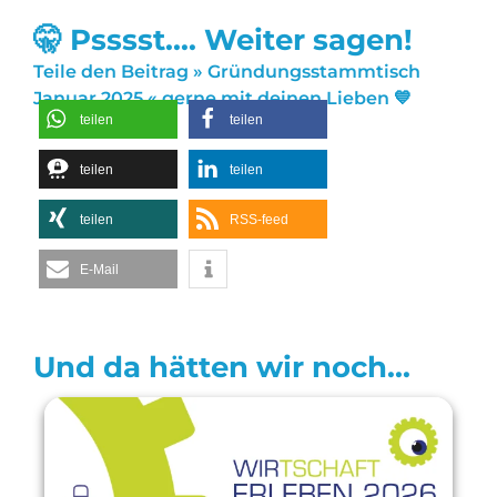
🤫 Psssst.... Weiter sagen!
Teile den Beitrag » Gründungsstammtisch
Januar 2025 « gerne mit deinen Lieben 💙
teilen
teilen
teilen
teilen
teilen
RSS-feed
E-Mail
Und da hätten wir noch...