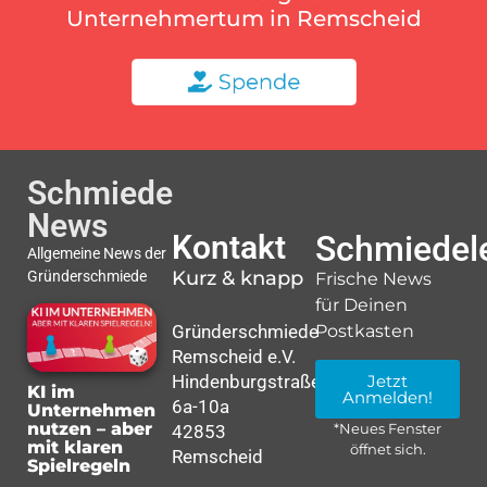
Unternehmertum in Remscheid
Schmiede
News
Kontakt
Schmiedele
Allgemeine News der
Kurz & knapp
Gründerschmiede
Frische News
für Deinen
Gründerschmiede
Postkasten
Remscheid e.V.
Hindenburgstraße
Jetzt
KI im
Anmelden!
6a-10a
Unternehmen
nutzen – aber
42853
*Neues Fenster
mit klaren
öffnet sich.
Remscheid
Spielregeln