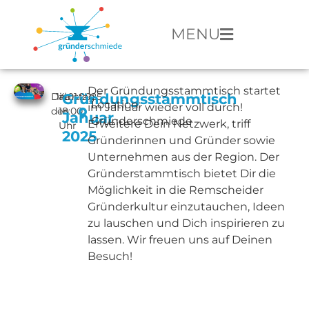
MENU
Der Gründungsstammtisch startet
Dienstag,
14.01.2025
ab
Gründungsstammtisch
Location:
im Januar wieder voll durch!
den
18:00
Januar
Gründerschmiede
Erweitere Dein Netzwerk, triff
Uhr
2025
Gründerinnen und Gründer sowie
Unternehmen aus der Region. Der
Gründerstammtisch bietet Dir die
Möglichkeit in die Remscheider
Gründerkultur einzutauchen, Ideen
zu lauschen und Dich inspirieren zu
lassen. Wir freuen uns auf Deinen
Besuch!