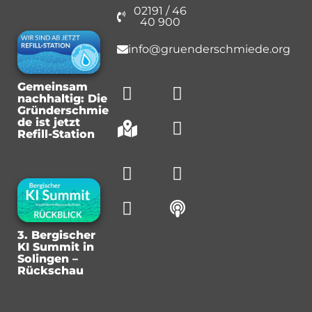
02191 / 46
40 900
info@gruenderschmiede.org
Gemeinsam
nachhaltig: Die
Gründerschmie
de ist jetzt
Refill-Station
3. Bergischer
KI Summit in
Solingen –
Rückschau