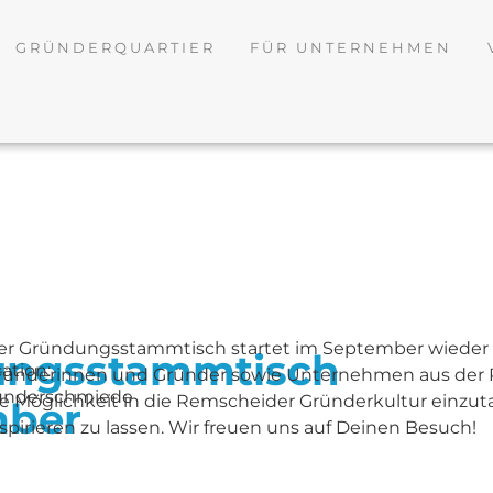
GRÜNDERQUARTIER
FÜR UNTERNEHMEN
er Gründungsstammtisch startet im September wieder vol
ungsstammtisch
ation:
ründerinnen und Gründer sowie Unternehmen aus der R
ünderschmiede
ie Möglichkeit in die Remscheider Gründerkultur einzu
mber
nspirieren zu lassen. Wir freuen uns auf Deinen Besuch!