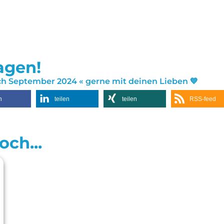
sagen!
h September 2024 « gerne mit deinen Lieben 💙
n
teilen
teilen
RSS-feed
ch...