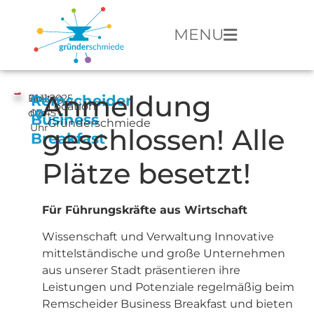
MENU
Anmeldung
Freitag,
21.11.2025
ab
Remscheider
Location:
den
07:45
Business
Gründerschmiede
Uhr
geschlossen! Alle
Breakfast
Plätze besetzt!
Für Führungskräfte aus Wirtschaft
Wissenschaft und Verwaltung Innovative
mittelständische und große Unternehmen
aus unserer Stadt präsentieren ihre
Leistungen und Potenziale regelmäßig beim
Remscheider Business Breakfast und bieten