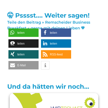
🤫 Psssst.... Weiter sagen!
Teile den Beitrag » Remscheider Business
Breakfast « gerne mit deinen Lieben 💙
teilen
teilen
teilen
teilen
teilen
RSS-feed
E-Mail
Und da hätten wir noch...