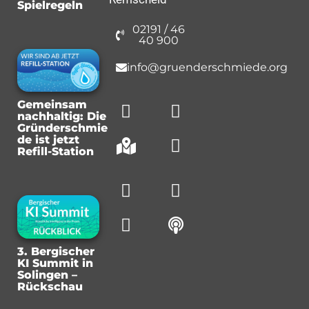
Spielregeln
02191 / 46
40 900
info@gruenderschmiede.org
Gemeinsam
nachhaltig: Die
Gründerschmie
de ist jetzt
Refill-Station
3. Bergischer
KI Summit in
Solingen –
Rückschau