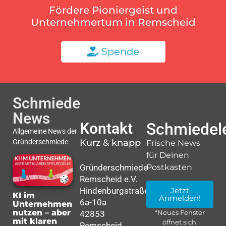
Fördere Pioniergeist und
Unternehmertum in Remscheid
Schmiede
News
Kontakt
Schmiedele
Allgemeine News der
Kurz & knapp
Gründerschmiede
Frische News
für Deinen
Gründerschmiede
Postkasten
Remscheid e.V.
Hindenburgstraße
Jetzt
KI im
Anmelden!
6a-10a
Unternehmen
nutzen – aber
42853
*Neues Fenster
mit klaren
öffnet sich.
Remscheid