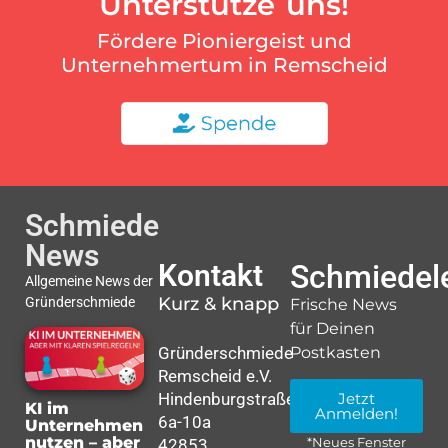
Unterstütze uns!
Fördere Pioniergeist und
Unternehmertum in Remscheid
Schmiede
News
Kontakt
Schmiedele
Allgemeine News der
Kurz & knapp
Gründerschmiede
Frische News
für Deinen
Gründerschmiede
Postkasten
Remscheid e.V.
Hindenburgstraße
Jetzt
KI im
Anmelden!
6a-10a
Unternehmen
nutzen – aber
42853
*Neues Fenster