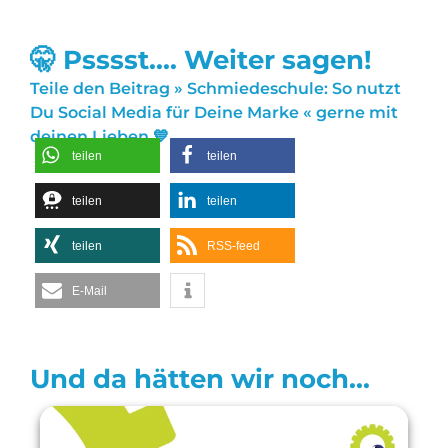
🤫 Psssst.... Weiter sagen!
Teile den Beitrag » Schmiedeschule: So nutzt
Du Social Media für Deine Marke « gerne mit
deinen Lieben 💙
teilen
teilen
teilen
teilen
teilen
RSS-feed
E-Mail
Und da hätten wir noch...