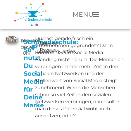
MENU
Du hast gerade frisch ein
Dienstag,
12.04.2022
ab
Schmiedeschule:
Speaker:
Location:
Unternehmen gegründet? Dann
den
16:30
So
Psycue
Gründerquartier
kommst Du um Social Media
Uhr
nutzt
Branding nicht herum! Die Menschen
Du
verbringen immer mehr Zeit in den
Social
sozialen Netzwerken und der
Media
Stellenwert von Social Media steigt
zunehmend. Wenn die Menschen
für
schon so viel Zeit in den sozialen
Deine
Netzwerken verbringen, dann sollte
Marke
man dieses Potenzial wohl auch
ausnutzen, oder?