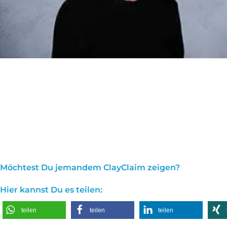
Möchtest Du jemandem ClayClaim zeigen?
Hier kannst Du es teilen:
teilen
teilen
teilen