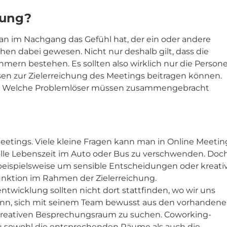
hung?
n im Nachgang das Gefühl hat, der ein oder andere
en dabei gewesen. Nicht nur deshalb gilt, dass die
mern bestehen. Es sollten also wirklich nur die Person
en zur Zielerreichung des Meetings beitragen können.
n? Welche Problemlöser müssen zusammengebracht
eetings. Viele kleine Fragen kann man in Online Meetin
olle Lebenszeit im Auto oder Bus zu verschwenden. Doc
 beispielsweise um sensible Entscheidungen oder kreati
unktion im Rahmen der Zielerreichung.
wicklung sollten nicht dort stattfinden, wo wir uns
 Sinn, sich mit seinem Team bewusst aus den vorhanden
eativen Besprechungsraum zu suchen. Coworking-
u sowohl die entsprechenden Räume als auch die