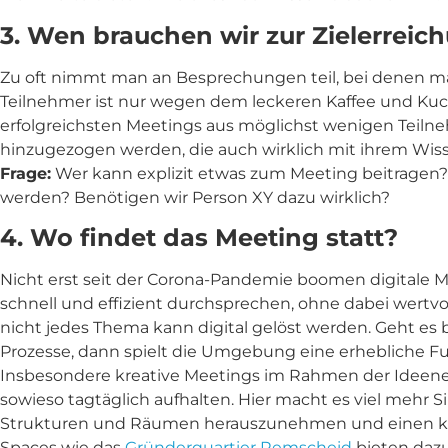
3. Wen brauchen wir zur Zielerreic
Zu oft nimmt man an Besprechungen teil, bei denen ma
Teilnehmer ist nur wegen dem leckeren Kaffee und Kuch
erfolgreichsten Meetings aus möglichst wenigen Teilneh
hinzugezogen werden, die auch wirklich mit ihrem Wiss
Frage:
Wer kann explizit etwas zum Meeting beitrage
werden? Benötigen wir Person XY dazu wirklich?
4. Wo findet das Meeting statt?
Nicht erst seit der Corona-Pandemie boomen digitale M
schnell und effizient durchsprechen, ohne dabei wertv
nicht jedes Thema kann digital gelöst werden. Geht es
Prozesse, dann spielt die Umgebung eine erhebliche F
Insbesondere kreative Meetings im Rahmen der Ideenent
sowieso tagtäglich aufhalten. Hier macht es viel mehr
Strukturen und Räumen herauszunehmen und einen kr
Spaces wie das
Gründerquartier Remscheid
bieten daz