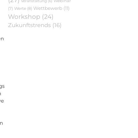
Webinar
Veranstaltung
(6)
Wettbewerb
(11)
Werte
(8)
(7)
Workshop
(24)
Zukunftstrends
(16)
en
gs
h
ve
en