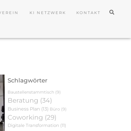
VEREIN
KI NETZWERK
KONTAKT
Schlagwörter
Baustellenstammtisch
(9)
Beratung
(34)
Business Plan
(13)
Büro
(9)
Coworking
(29)
Digitale Transformation
(11)