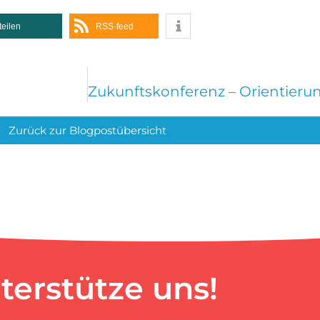
teilen
RSS-feed
Zurück zur Blogpostübersicht
terstütze uns!