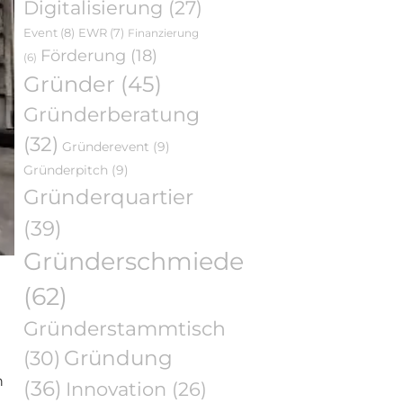
Digitalisierung
(27)
Event
(8)
EWR
(7)
Finanzierung
Förderung
(18)
(6)
Gründer
(45)
Gründerberatung
(32)
Gründerevent
(9)
Gründerpitch
(9)
Gründerquartier
(39)
Gründerschmiede
(62)
Gründerstammtisch
Gründung
(30)
h
(36)
Innovation
(26)