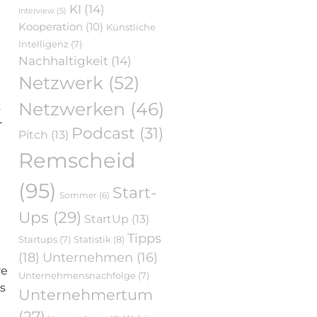
KI
(14)
Interview
(5)
Kooperation
(10)
Künstliche
Intelligenz
(7)
Nachhaltigkeit
(14)
Netzwerk
(52)
Netzwerken
(46)
s
r
Podcast
(31)
Pitch
(13)
Remscheid
(95)
Start-
Sommer
(6)
Ups
(29)
StartUp
(13)
Tipps
Statistik
(8)
Startups
(7)
(18)
Unternehmen
(16)
re
Unternehmensnachfolge
(7)
s
Unternehmertum
(27)