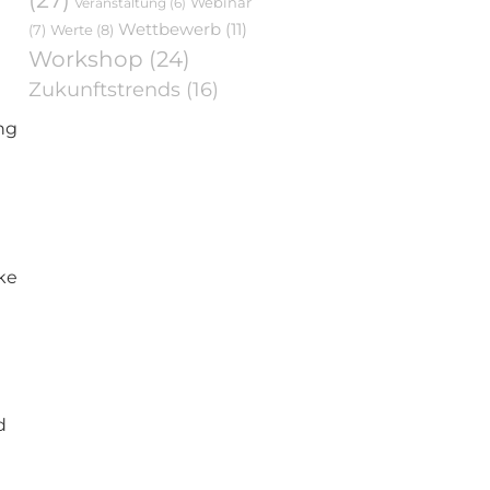
Webinar
Veranstaltung
(6)
Wettbewerb
(11)
Werte
(8)
(7)
Workshop
(24)
Zukunftstrends
(16)
ng
ke
d