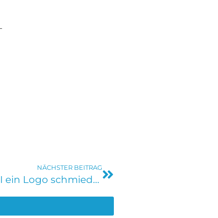
-
NÄCHSTER BEITRAG
Kreativität aus der Kiste: Wenn KI ein Logo schmiedet