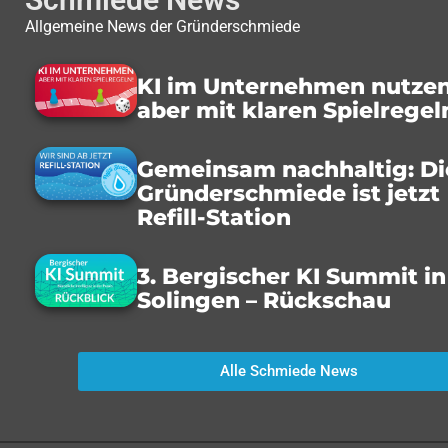
Allgemeine News der Gründerschmiede
KI im Unternehmen nutzen
aber mit klaren Spielregel
Gemeinsam nachhaltig: Di
Gründerschmiede ist jetzt
Refill-Station
3. Bergischer KI Summit in
Solingen – Rückschau
Alle Schmiede News