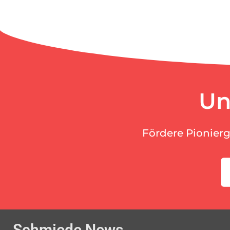
Un
Fördere Pionier
Schmiede News