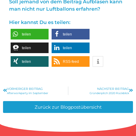
Soll jemand von dem Beitrag Aufblasen kann
man nicht nur Luftballons erfahren?
Hier kannst Du es teilen:
teilen
teilen
teilen
teilen
teilen
RSS-feed
VORHERIGER BEITRAG
NÄCHSTER BEITRAG
Afterworkparty im September
Gründerpitch 2020 Rückblick
Zurück zur Blogpostübersicht