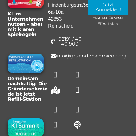
Jetzt
Hindenburgstraße
Anmelden!
6a-10a
KI im
*Neues Fenster
42853
Unternehmen
nutzen – aber
öffnet sich.
Remscheid
mit klaren
Spielregeln
02191 / 46
40 900
info@gruenderschmiede.org
Gemeinsam
nachhaltig: Die
Gründerschmie
de ist jetzt
Refill-Station