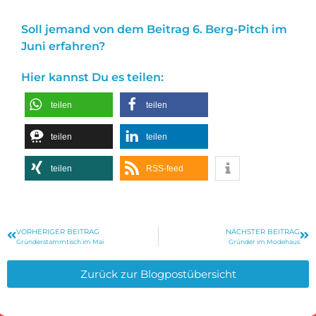
Soll jemand von dem Beitrag 6. Berg-Pitch im
Juni erfahren?
Hier kannst Du es teilen:
teilen
teilen
teilen
teilen
teilen
RSS-feed
VORHERIGER BEITRAG
NÄCHSTER BEITRAG
Gründerstammtisch im Mai
Gründer im Modehaus
Zurück zur Blogpostübersicht