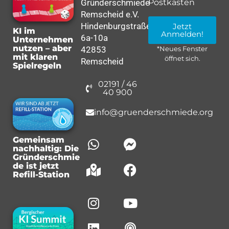
Gründerschmiede
Postkasten
Remscheid e.V.
Hindenburgstraße
Jetzt
KI im
Anmelden!
6a-10a
Unternehmen
nutzen – aber
42853
*Neues Fenster
mit klaren
öffnet sich.
Remscheid
Spielregeln
02191 / 46
40 900
info@gruenderschmiede.org
Gemeinsam
nachhaltig: Die
Gründerschmie
de ist jetzt
Refill-Station