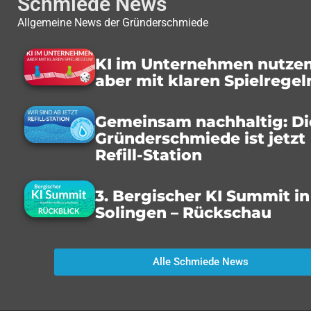
Schmiede News
Allgemeine News der Gründerschmiede
KI im Unternehmen nutzen
aber mit klaren Spielregel
Gemeinsam nachhaltig: Di
Gründerschmiede ist jetzt
Refill-Station
3. Bergischer KI Summit in
Solingen – Rückschau
Alle Schmiede News