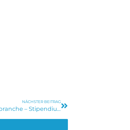
NÄCHSTER BEITRAG
Dein Durchbruch in der Medienbranche – Stipendium des Mediengründerzentrum NRW