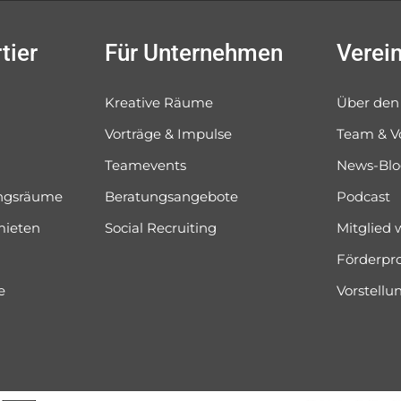
tier
Für Unternehmen
Verei
Kreative Räume
Über den
Vorträge & Impulse
Team & V
Teamevents
News-Bl
ungsräume
Beratungsangebote
Podcast
mieten
Social Recruiting
Mitglied
Förderpr
e
Vorstell