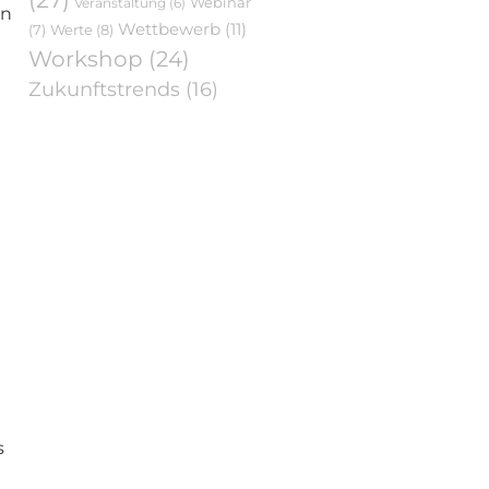
Webinar
Veranstaltung
(6)
en
Wettbewerb
(11)
Werte
(8)
(7)
Workshop
(24)
Zukunftstrends
(16)
s