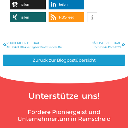
teilen
teilen
teilen
RSS-feed
VORHERIGER BEITRAG
NÄCHSTER BEITRAG
Ab Herbst 2024 verfügbar: Professionelle Büroräume in Remscheid
Schmiede Pitch 2024
Zurück zur Blogpostübersicht
Unterstütze uns!
Fördere Pioniergeist und
Unternehmertum in Remscheid