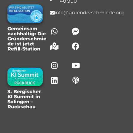
40 900
info@gruenderschmiede.org
Gemeinsam
nachhaltig: Die
Gründerschmie
de ist jetzt
Refill-Station
3. Bergischer
KI Summit in
Solingen –
Rückschau