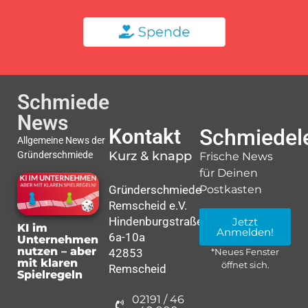
Schmiede
News
Kontakt
Schmiedele
Allgemeine News der
Kurz & knapp
Gründerschmiede
Frische News
für Deinen
Gründerschmiede
Postkasten
Remscheid e.V.
Hindenburgstraße
Jetzt
KI im
Anmelden!
6a-10a
Unternehmen
nutzen – aber
42853
*Neues Fenster
mit klaren
öffnet sich.
Remscheid
Spielregeln
02191 / 46