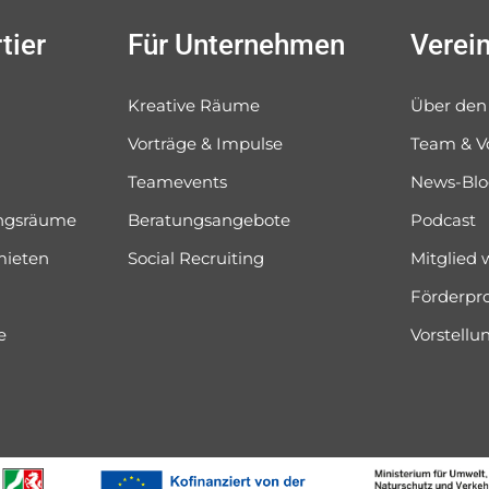
tier
Für Unternehmen
Verei
Kreative Räume
Über den
Vorträge & Impulse
Team & V
Teamevents
News-Bl
ungsräume
Beratungsangebote
Podcast
mieten
Social Recruiting
Mitglied
Förderpr
e
Vorstell