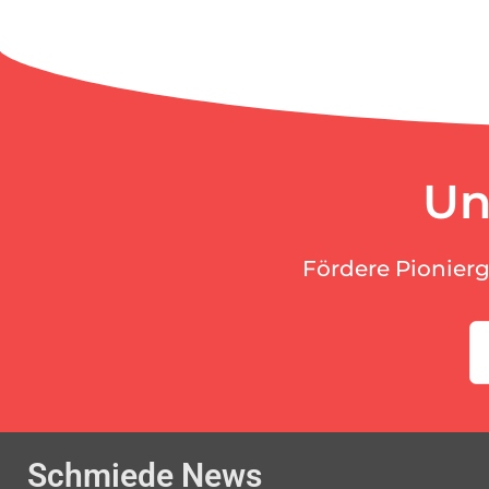
Un
Fördere Pionier
Schmiede News