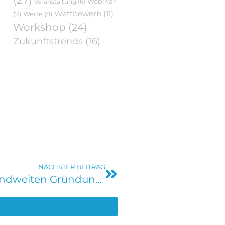
Webinar
Veranstaltung
(6)
Wettbewerb
(11)
Werte
(8)
(7)
Workshop
(24)
Zukunftstrends
(16)
NÄCHSTER BEITRAG
Unsere Highlights zur deutschlandweiten Gründungswoche 2024