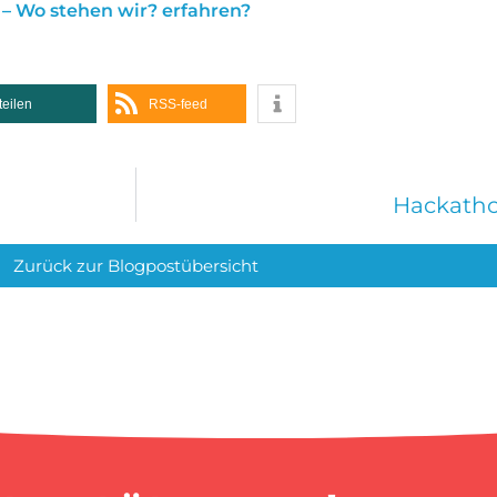
– Wo stehen wir? erfahren?
teilen
RSS-feed
Hackatho
Zurück zur Blogpostübersicht