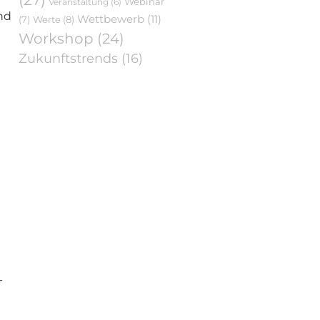
Webinar
Veranstaltung
(6)
nd
Wettbewerb
(11)
Werte
(8)
(7)
Workshop
(24)
Zukunftstrends
(16)
-