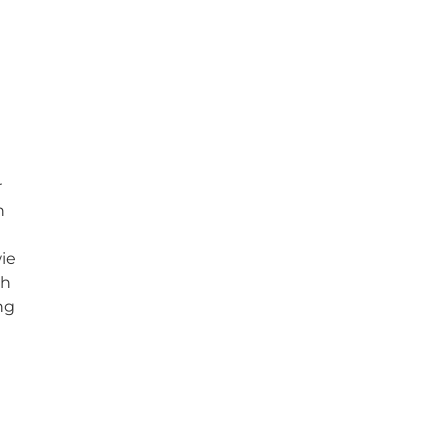
r
n
ie
ch
ng