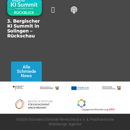
3. Bergischer
KI Summit in
Solingen –
Rückschau
Alle
Schmiede
News
©2026 Gründerschmiede Remscheid e.V. & Pixelharmonie
Webdesign Agentur