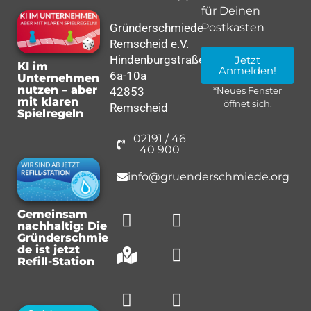
für Deinen
Gründerschmiede
Postkasten
Remscheid e.V.
Hindenburgstraße
Jetzt
KI im
Anmelden!
6a-10a
Unternehmen
nutzen – aber
42853
*Neues Fenster
mit klaren
öffnet sich.
Remscheid
Spielregeln
02191 / 46
40 900
info@gruenderschmiede.org
Gemeinsam
nachhaltig: Die
Gründerschmie
de ist jetzt
Refill-Station