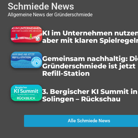
Schmiede News
Allgemeine News der Gründerschmiede
KI im Unternehmen nutzen
aber mit klaren Spielregel
Gemeinsam nachhaltig: Di
Gründerschmiede ist jetzt
Refill-Station
3. Bergischer KI Summit in
Solingen – Rückschau
Alle Schmiede News