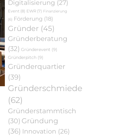
Digitalisierung
(27)
Event
(8)
EWR
(7)
Finanzierung
Förderung
(18)
(6)
Gründer
(45)
Gründerberatung
(32)
Gründerevent
(9)
Gründerpitch
(9)
Gründerquartier
(39)
Gründerschmiede
(62)
Gründerstammtisch
Gründung
(30)
(36)
Innovation
(26)