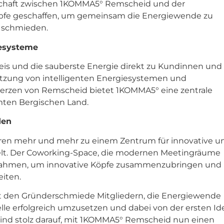
erschaft zwischen 1KOMMA5° Remscheid und der
Köpfe geschaffen, um gemeinsam die Energiewende zu
u schmieden.
iesysteme
is und die sauberste Energie direkt zu Kundinnen und
utzung von intelligenten Energiesystemen und
Herzen von Remscheid bietet 1KOMMA5° eine zentrale
mten Bergischen Land.
den
ren mehr und mehr zu einem Zentrum für innovative u
elt. Der Coworking-Space, die modernen Meetingräume
 Rahmen, um innovative Köpfe zusammenzubringen und
iten.
t den Gründerschmiede Mitgliedern, die Energiewende
le erfolgreich umzusetzen und dabei von der ersten Id
r sind stolz darauf, mit 1KOMMA5° Remscheid nun einen