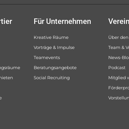
tier
Für Unternehmen
Verei
Kreative Räume
Über den
Vorträge & Impulse
Team & V
Teamevents
News-Bl
ungsräume
Beratungsangebote
Podcast
mieten
Social Recruiting
Mitglied
Förderpr
e
Vorstell