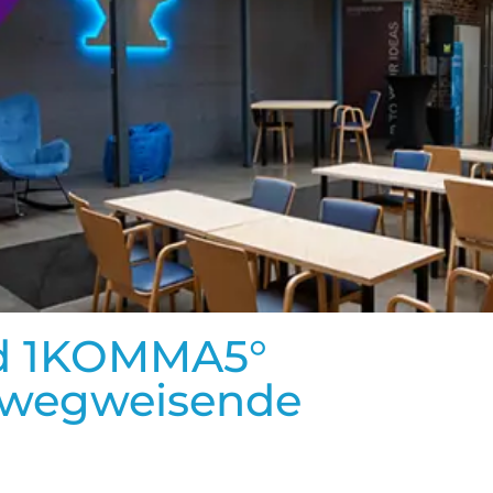
d 1KOMMA5°
 wegweisende