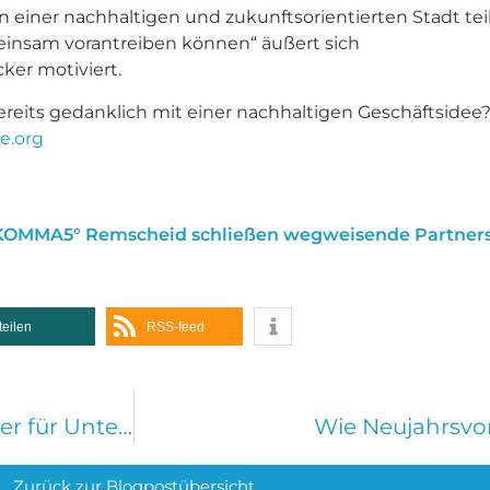
on einer nachhaltigen und zukunftsorientierten Stadt tei
insam vorantreiben können“ äußert sich
er motiviert.
ereits gedanklich mit einer nachhaltigen Geschäftsidee
e.org
1KOMMA5° Remscheid schließen wegweisende Partners
teilen
RSS-feed
Innovationsmanagement: Dein Wegweiser für Unternehmenswachstum
Wie Neujahrsvor
Zurück zur Blogpostübersicht