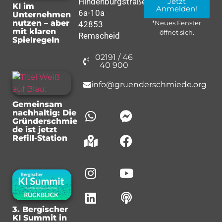
Hindenburgstraße
Jetzt
KI im
Anmelden!
6a-10a
Unternehmen
nutzen – aber
42853
*Neues Fenster
mit klaren
öffnet sich.
Remscheid
Spielregeln
02191 / 46
40 900
info@gruenderschmiede.org
Gemeinsam
nachhaltig: Die
Gründerschmie
de ist jetzt
Refill-Station
3. Bergischer
KI Summit in