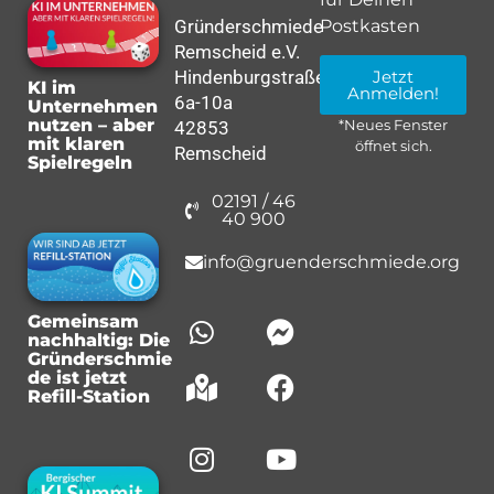
Gründerschmiede
Postkasten
Remscheid e.V.
Hindenburgstraße
Jetzt
KI im
Anmelden!
6a-10a
Unternehmen
nutzen – aber
42853
*Neues Fenster
mit klaren
öffnet sich.
Remscheid
Spielregeln
02191 / 46
40 900
info@gruenderschmiede.org
Gemeinsam
nachhaltig: Die
Gründerschmie
de ist jetzt
Refill-Station