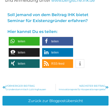
und Anmeldung unter
www.bergische.ihk.de
Soll jemand von dem Beitrag IHK bietet
Seminar für Existenzgründer erfahren?
Hier kannst Du es teilen:
teilen
teilen
teilen
teilen
teilen
RSS-feed
VORHERIGER BEITRAG
NÄCHSTER BEITRAG
Gründerstammtisch Lüttringhausen
Innovationspreis für Kooperationsprojekte
Zurück zur Blogpostübersicht