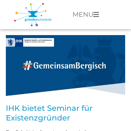
MENU
IHK bietet Seminar für
Existenzgründer