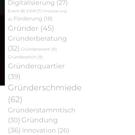
Digitalisierung
(27)
Event
(8)
EWR
(7)
Finanzierung
Förderung
(18)
(6)
Gründer
(45)
Gründerberatung
(32)
Gründerevent
(9)
Gründerpitch
(9)
Gründerquartier
(39)
Gründerschmiede
(62)
Gründerstammtisch
Gründung
(30)
(36)
Innovation
(26)