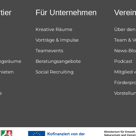
tier
Für Unternehmen
Verei
Kreative Räume
Über den
Vorträge & Impulse
Team & V
Teamevents
News-Bl
ungsräume
Beratungsangebote
Podcast
mieten
Social Recruiting
Mitglied
Förderpr
e
Vorstell