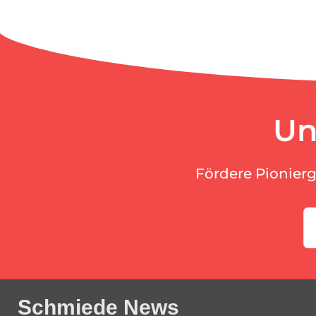
Un
Fördere Pionier
Schmiede News