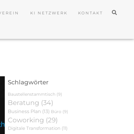
VEREIN
KI NETZWERK
KONTAKT
Schlagwörter
Baustellenstammtisch
(9)
Beratung
(34)
Business Plan
(13)
Büro
(9)
Coworking
(29)
Digitale Transformation
(11)