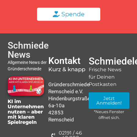
Schmiede
News
Kontakt
Schmiedele
Allgemeine News der
Kurz & knapp
Gründerschmiede
Frische News
für Deinen
Gründerschmiede
Postkasten
Remscheid e.V.
Hindenburgstraße
Jetzt
KI im
Anmelden!
6a-10a
Unternehmen
nutzen – aber
42853
*Neues Fenster
mit klaren
öffnet sich.
Remscheid
Spielregeln
02191 / 46