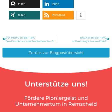
teilen
teilen
teilen
RSS-feed
VORHERIGER BEITRAG
NÄCHSTER BEITRAG
Dein Durchbruch in der Medienbranche – Stipendium des Mediengründerzentrum NRW
Ist Coworking schon am Ende?
Zurück zur Blogpostübersicht
Unterstütze uns!
Fördere Pioniergeist und
Unternehmertum in Remscheid