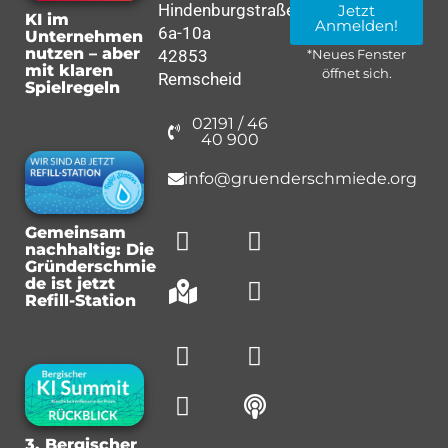
Hindenburgstraße
Jetzt
KI im
Anmelden!
6a-10a
Unternehmen
nutzen – aber
42853
*Neues Fenster
mit klaren
öffnet sich.
Remscheid
Spielregeln
02191 / 46
40 900
info@gruenderschmiede.org
Gemeinsam
nachhaltig: Die
Gründerschmie
de ist jetzt
Refill-Station
3. Bergischer