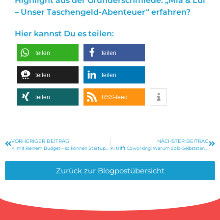
Highlight aus der Gründerschmiede: „Mia & Lui
– Unser Taschengeld-Abenteuer“ erfahren?
Hier kannst Du es teilen:
teilen
teilen
teilen
teilen
teilen
RSS-feed
VORHERIGER BEITRAG
NÄCHSTER BEITRAG
KI mit kleinem Budget – so können Startups und KMU direkt loslegen
KI trifft Coworking: Warum Solo-Selbstständige von Gemeinschaft profitieren
Zurück zur Blogpostübersicht