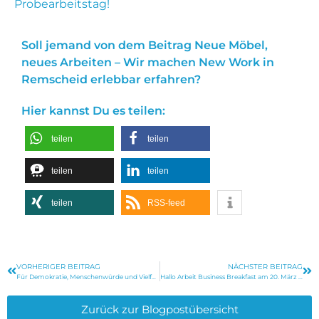
Probearbeitstag!
Soll jemand von dem Beitrag Neue Möbel,
neues Arbeiten – Wir machen New Work in
Remscheid erlebbar erfahren?
Hier kannst Du es teilen:
teilen
teilen
teilen
teilen
teilen
RSS-feed
VORHERIGER BEITRAG
NÄCHSTER BEITRAG
Für Demokratie, Menschenwürde und Vielfalt im Unternehmertum
Hallo Arbeit Business Breakfast am 20. März in Remscheid
Zurück zur Blogpostübersicht