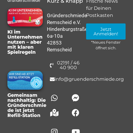
Kurz & knapp
Gründerschmiede
Frische News
für Deinen
Gründerschmiede
Postkasten
Remscheid e.V.
Hindenburgstraße
Jetzt
KI im
Anmelden!
6a-10a
Unternehmen
nutzen – aber
42853
*Neues Fenster
mit klaren
öffnet sich.
Remscheid
Spielregeln
02191 / 46
40 900
info@gruenderschmiede.org
Gemeinsam
nachhaltig: Die
Gründerschmie
de ist jetzt
Refill-Station