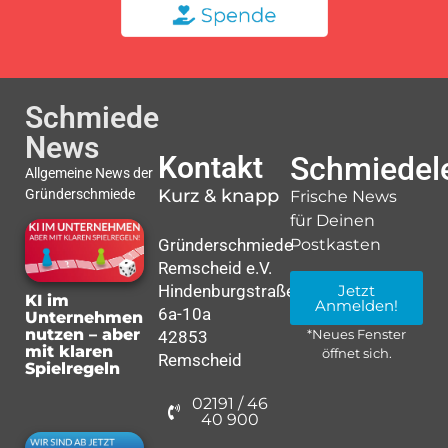
Schmiede
News
Kontakt
Schmiedele
Allgemeine News der
Kurz & knapp
Gründerschmiede
Frische News
für Deinen
Gründerschmiede
Postkasten
Remscheid e.V.
Hindenburgstraße
Jetzt
KI im
Anmelden!
6a-10a
Unternehmen
nutzen – aber
42853
*Neues Fenster
mit klaren
öffnet sich.
Remscheid
Spielregeln
02191 / 46
40 900