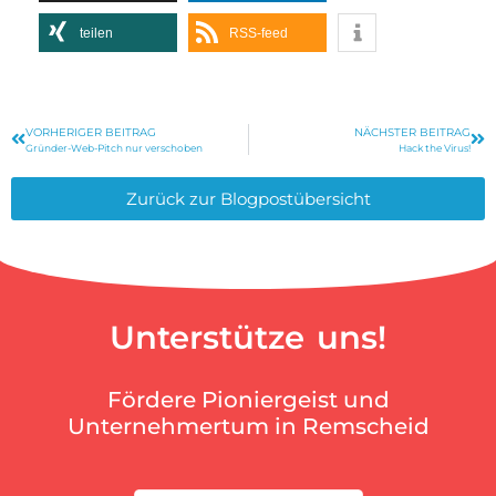
teilen
RSS-feed
VORHERIGER BEITRAG
NÄCHSTER BEITRAG
Gründer-Web-Pitch nur verschoben
Hack the Virus!
Zurück zur Blogpostübersicht
Unterstütze uns!
Fördere Pioniergeist und
Unternehmertum in Remscheid