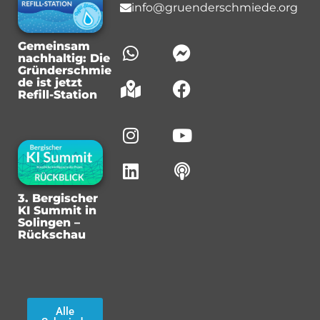
info@gruenderschmiede.org
Gemeinsam
nachhaltig: Die
Gründerschmie
de ist jetzt
Refill-Station
3. Bergischer
KI Summit in
Solingen –
Rückschau
Alle