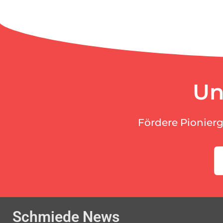
Un
Fördere Pionier
Schmiede News