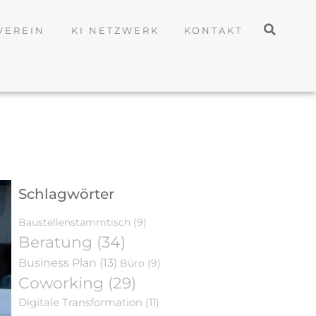
VEREIN
KI NETZWERK
KONTAKT
Schlagwörter
Baustellenstammtisch
(9)
Beratung
(34)
Business Plan
(13)
Büro
(9)
Coworking
(29)
Digitale Transformation
(11)