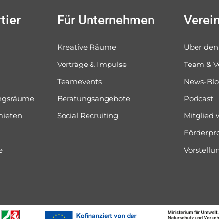
tier
Für Unternehmen
Verei
Kreative Räume
Über den
Vorträge & Impulse
Team & V
Teamevents
News-Bl
ungsräume
Beratungsangebote
Podcast
mieten
Social Recruiting
Mitglied
Förderpr
e
Vorstell