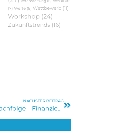
Webinar
Veranstaltung
(6)
Wettbewerb
(11)
Werte
(8)
(7)
Workshop
(24)
Zukunftstrends
(16)
NÄCHSTER BEITRAG
Frühstarter #3: Unternehmensnachfolge – Finanzierung