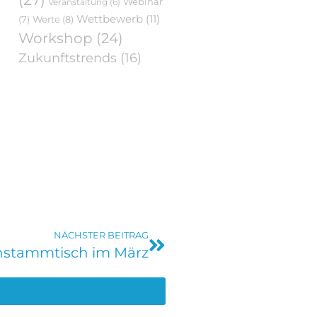
Webinar
Veranstaltung
(6)
Wettbewerb
(11)
Werte
(8)
(7)
Workshop
(24)
Zukunftstrends
(16)
NÄCHSTER BEITRAG
nstammtisch im März