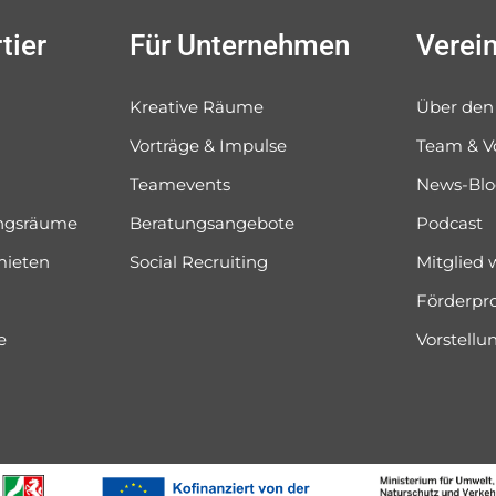
tier
Für Unternehmen
Verei
Kreative Räume
Über den
Vorträge & Impulse
Team & V
Teamevents
News-Bl
ungsräume
Beratungsangebote
Podcast
mieten
Social Recruiting
Mitglied
Förderpr
e
Vorstell