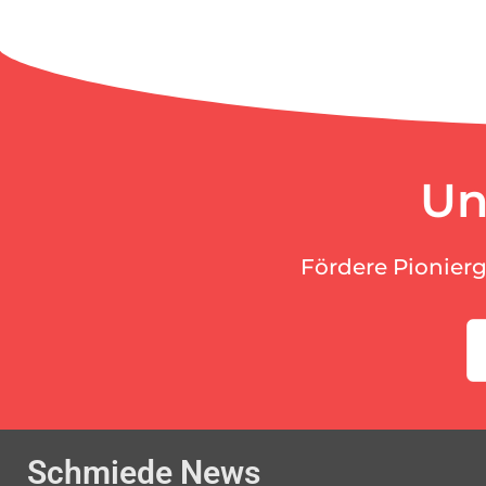
Un
Fördere Pionier
Schmiede News