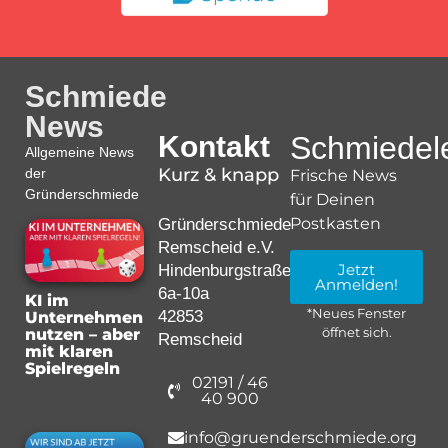
Schmiede
News
Kontakt
Schmiedele
Allgemeine News
Kurz & knapp
der
Frische News
Gründerschmiede
für Deinen
Postkasten
Gründerschmiede
Remscheid e.V.
Jetzt
Hindenburgstraße
Anmelden!
6a-10a
KI im
*Neues Fenster
42853
Unternehmen
nutzen – aber
öffnet sich.
Remscheid
mit klaren
Spielregeln
02191 / 46
40 900
info@gruenderschmiede.org