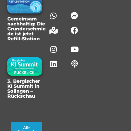
Gemeinsam
nachhaltig: Die
Gründerschmie
de ist jetzt
Refill-Station
3. Bergischer
KI Summit in
Solingen –
Rückschau
Alle