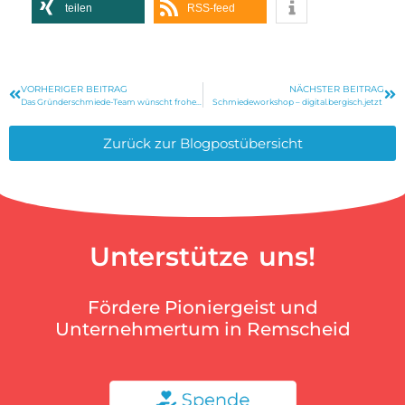
teilen
RSS-feed
VORHERIGER BEITRAG
NÄCHSTER BEITRAG
Das Gründerschmiede-Team wünscht frohe Weihnachten
Schmiedeworkshop – digital.bergisch.jetzt
Zurück zur Blogpostübersicht
Unterstütze uns!
Fördere Pioniergeist und
Unternehmertum in Remscheid