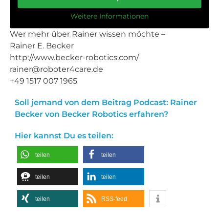
Weitere Informationen
Wer mehr über Rainer wissen möchte –
Rainer E. Becker
http://www.becker-robotics.com/
rainer@roboter4care.de
+49 1517 007 1965
Soll jemand von dem Beitrag Podcast: Rainer
Becker von Becker Robotics erfahren?
Hier kannst Du es teilen:
teilen
teilen
teilen
teilen
teilen
RSS-feed