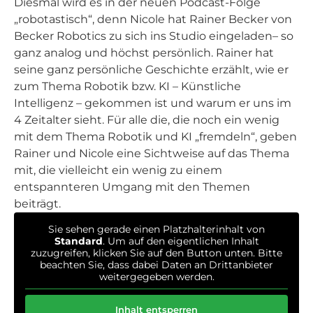
Diesmal wird es in der neuen Podcast-Folge
„robotastisch“, denn Nicole hat Rainer Becker von
Becker Robotics zu sich ins Studio eingeladen– so
ganz analog und höchst persönlich. Rainer hat
seine ganz persönliche Geschichte erzählt, wie er
zum Thema Robotik bzw. KI – Künstliche
Intelligenz – gekommen ist und warum er uns im
4 Zeitalter sieht. Für alle die, die noch ein wenig
mit dem Thema Robotik und KI „fremdeln“, geben
Rainer und Nicole eine Sichtweise auf das Thema
mit, die vielleicht ein wenig zu einem
entspannteren Umgang mit den Themen
beiträgt.
Sie sehen gerade einen Platzhalterinhalt von
Standard
. Um auf den eigentlichen Inhalt
zuzugreifen, klicken Sie auf den Button unten. Bitte
beachten Sie, dass dabei Daten an Drittanbieter
weitergegeben werden.
Inhalt entsperren