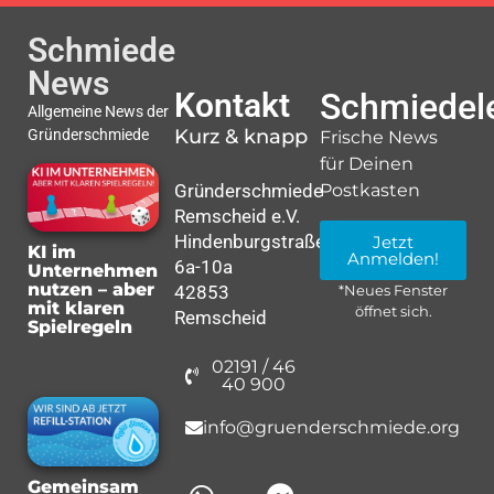
Schmiede
News
Kontakt
Schmiedele
Allgemeine News der
Kurz & knapp
Gründerschmiede
Frische News
für Deinen
Gründerschmiede
Postkasten
Remscheid e.V.
Hindenburgstraße
Jetzt
KI im
Anmelden!
6a-10a
Unternehmen
nutzen – aber
42853
*Neues Fenster
mit klaren
öffnet sich.
Remscheid
Spielregeln
02191 / 46
40 900
info@gruenderschmiede.org
Gemeinsam