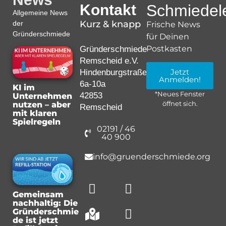
Kontakt
Schmiedele
Allgemeine News
Kurz & knapp
der
Frische News
Gründerschmiede
für Deinen
Postkasten
Gründerschmiede
Remscheid e.V.
Jetzt
Hindenburgstraße
Anmelden!
6a-10a
KI im
*Neues Fenster
42853
Unternehmen
nutzen – aber
öffnet sich.
Remscheid
mit klaren
Spielregeln
02191 / 46
40 900
info@gruenderschmiede.org
Gemeinsam
nachhaltig: Die
Gründerschmie
de ist jetzt