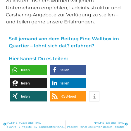
zu leisten. Insofern würden wir jedem
Unternehmen empfehlen, Ladeinfrastruktur und
Carsharing-Angebote zur Verfügung zu stellen –
und teilen gerne unsere Erfahrungen.
Soll jemand von dem Beitrag Eine Wallbox im
Quartier – lohnt sich dat? erfahren?
Hier kannst Du es teilen:
teilen
teilen
teilen
teilen
teilen
RSS-feed
VORHERIGER BEITRAG
NÄCHSTER BEITRAG
3 Jahre – 7 Projekte – 14 Projektpartner:innen. Urbane Produktion im Bergischen Städtedreieck.
Podcast: Rainer Becker von Becker Robotics