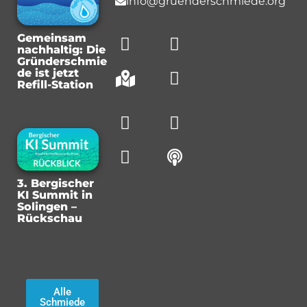
info@gruenderschmiede.org
Gemeinsam
nachhaltig: Die
Gründerschmie
de ist jetzt
Refill-Station
3. Bergischer
KI Summit in
Solingen –
Rückschau
Alle
Schmiede