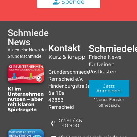
Schmiede
News
Kontakt
Schmiedele
Allgemeine News der
Kurz & knapp
Gründerschmiede
Frische News
für Deinen
Gründerschmiede
Postkasten
Remscheid e.V.
Hindenburgstraße
Jetzt
KI im
Anmelden!
6a-10a
Unternehmen
nutzen – aber
42853
*Neues Fenster
mit klaren
öffnet sich.
Remscheid
Spielregeln
02191 / 46
40 900