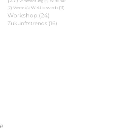
Webinar
Veranstaltung
(6)
Wettbewerb
(11)
Werte
(8)
(7)
Workshop
(24)
Zukunftstrends
(16)
ag