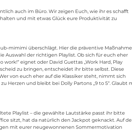
ich auch im Büro. Wir zeigen Euch, wie ihr es schafft
halten und mit etwas Glück eure Produktivität zu
laub-mimimi überschlägt. Hier die präventive Maßnahme
ie Auswahl der richtigen Playlist. Ob sich für euch eher
to work!“ eignet oder David Guettas „Work Hard, Play
cheid zu bringen, entscheidet ihr bitte selbst. Diese
r von euch eher auf die Klassiker steht, nimmt sich
u Herzen und bleibt bei Dolly Partons „9 to 5“. Glaubt m
ltete Playlist – die gewählte Lautstärke passt ihr bitte
ice sitzt, hat da natürlich den Jackpot geknackt. Auf d
Kollegen mit eurer neugewonnenen Sommermotivation