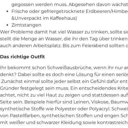
gegossen werden muss. Abgesehen davon wächst s
Frische oder gefriergetrocknete Erdbeeren/Himbeer
&Unverpackt im Kaffeehaus)
Zimtstangen
Wer Probleme damit hat viel Wasser zu trinken, sollte si
stellt die Menge an Wasser, die ihr den Tag über trink
auch anderen Arbeitsplatz. Bis zum Feierabend sollten d
Das richtige Outfit
Ihr bekommt schon Schweißausbrüche, wenn ihr nur a
denkt? Dabei sollte es doch eine Lösung für einen seriö
Zunächst einmal sollte jeder selbst ein Gefühl dafür en
Gründer festgelegt sein muss. Ein entscheidendes Krit
achtet, nicht zu viel Haut zu zeigen und stattdessen auf 
Seite sein. Beispiele hierfür sind Leinen, Viskose, Baum
synthetische Stoffe wie Polyester oder Polyacryl. Schw
von Pastellfarben, synthetischen Stoffen und engen S
mit weißer und schwarzer Kleidung sowie kontrastreic