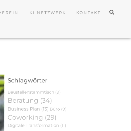
VEREIN
KI NETZWERK
KONTAKT
Schlagwörter
Baustellenstammtisch
(9)
Beratung
(34)
Business Plan
(13)
Büro
(9)
Coworking
(29)
Digitale Transformation
(11)