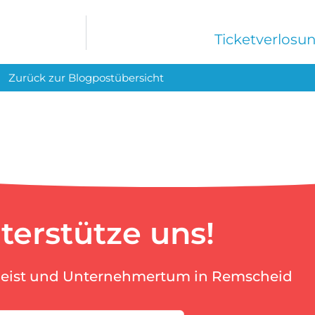
Ticketverlosu
Zurück zur Blogpostübersicht
terstütze uns!
geist und Unternehmertum in Remscheid