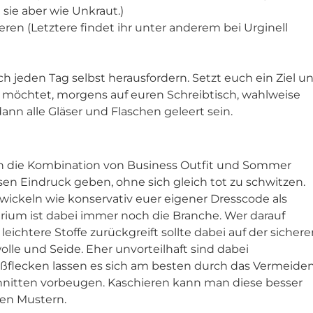
ie aber wie Unkraut.)
en (Letztere findet ihr unter anderem bei Urginell
ch jeden Tag selbst herausfordern. Setzt euch ein Ziel u
en möchtet, morgens auf euren Schreibtisch, wahlweise
ann alle Gläser und Flaschen geleert sein.
n die Kombination von Business Outfit und Sommer
sen Eindruck geben, ohne sich gleich tot zu schwitzen.
twickeln wie konservativ euer eigener Dresscode als
erium ist dabei immer noch die Branche. Wer darauf
leichtere Stoffe zurückgreift sollte dabei auf der sicher
wolle und Seide. Eher unvorteilhaft sind dabei
eißflecken lassen es sich am besten durch das Vermeide
chnitten vorbeugen. Kaschieren kann man diese besser
hen Mustern.