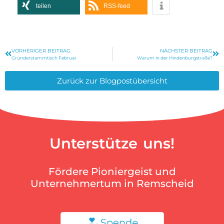
teilen
RSS-feed
VORHERIGER BEITRAG
NÄCHSTER BEITRAG
Gründerstammtisch Februar
Warum in der Hindenburgstraße?
Zurück zur Blogpostübersicht
Unterstütze uns!
Fördere Pioniergeist und
Unternehmertum in Remscheid