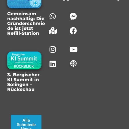
Gemeinsam
nachhaltig: Die
Gründerschmie
de ist jetzt
Refill-Station
3. Bergischer
KI Summit in
Solingen –
Rückschau
Alle
Schmiede
News