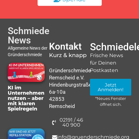
Schmiede
News
Kontakt
Schmiedele
Allgemeine News der
Kurz & knapp
Gründerschmiede
Frische News
für Deinen
Gründerschmiede
Postkasten
Remscheid e.V.
Hindenburgstraße
Jetzt
KI im
Anmelden!
6a-10a
Unternehmen
nutzen – aber
42853
*Neues Fenster
mit klaren
öffnet sich.
Remscheid
Spielregeln
02191 / 46
40 900
info@gruenderschmiede.org