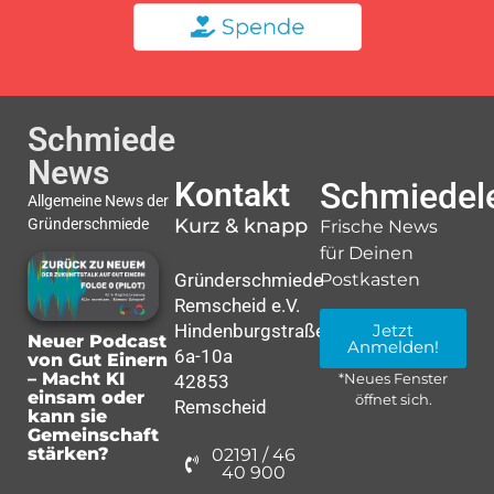
Schmiede
News
Kontakt
Schmiedele
Allgemeine News der
Kurz & knapp
Gründerschmiede
Frische News
für Deinen
Gründerschmiede
Postkasten
Remscheid e.V.
Hindenburgstraße
Jetzt
Neuer Podcast
Anmelden!
6a-10a
von Gut Einern
– Macht KI
42853
*Neues Fenster
einsam oder
öffnet sich.
Remscheid
kann sie
Gemeinschaft
stärken?
02191 / 46
40 900