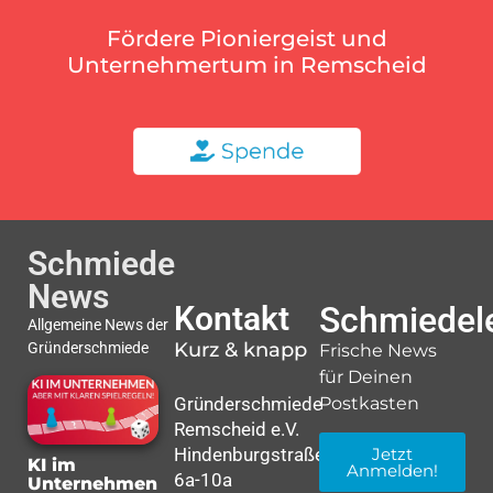
Fördere Pioniergeist und
Unternehmertum in Remscheid
Schmiede
News
Kontakt
Schmiedele
Allgemeine News der
Kurz & knapp
Gründerschmiede
Frische News
für Deinen
Gründerschmiede
Postkasten
Remscheid e.V.
Hindenburgstraße
Jetzt
KI im
Anmelden!
6a-10a
Unternehmen