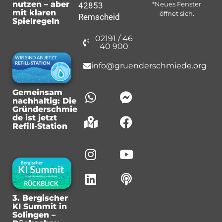
nutzen – aber
42853
*Neues Fenster
mit klaren
öffnet sich.
Remscheid
Spielregeln
02191 / 46
40 900
info@gruenderschmiede.org
Gemeinsam
nachhaltig: Die
Gründerschmie
de ist jetzt
Refill-Station
3. Bergischer
KI Summit in
Solingen –