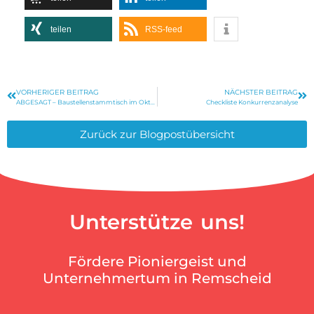
teilen
RSS-feed
VORHERIGER BEITRAG
NÄCHSTER BEITRAG
ABGESAGT – Baustellenstammtisch im Oktober
Checkliste Konkurrenzanalyse
Zurück zur Blogpostübersicht
Unterstütze uns!
Fördere Pioniergeist und
Unternehmertum in Remscheid