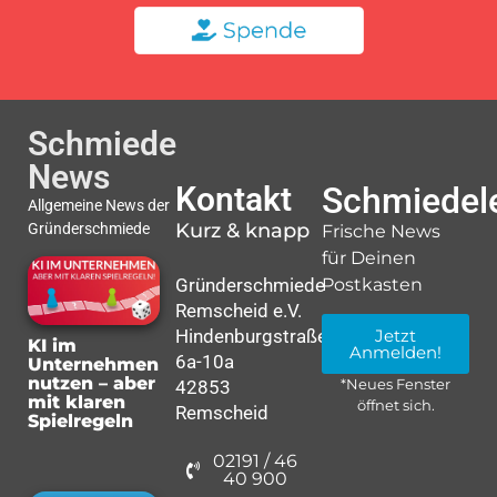
Schmiede
News
Kontakt
Schmiedele
Allgemeine News der
Kurz & knapp
Gründerschmiede
Frische News
für Deinen
Gründerschmiede
Postkasten
Remscheid e.V.
Hindenburgstraße
Jetzt
KI im
Anmelden!
6a-10a
Unternehmen
nutzen – aber
42853
*Neues Fenster
mit klaren
öffnet sich.
Remscheid
Spielregeln
02191 / 46
40 900