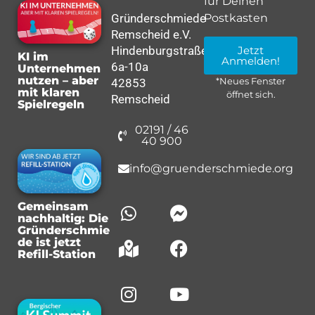
für Deinen
Gründerschmiede
Postkasten
Remscheid e.V.
Hindenburgstraße
Jetzt
KI im
Anmelden!
6a-10a
Unternehmen
nutzen – aber
42853
*Neues Fenster
mit klaren
öffnet sich.
Remscheid
Spielregeln
02191 / 46
40 900
info@gruenderschmiede.org
Gemeinsam
nachhaltig: Die
Gründerschmie
de ist jetzt
Refill-Station